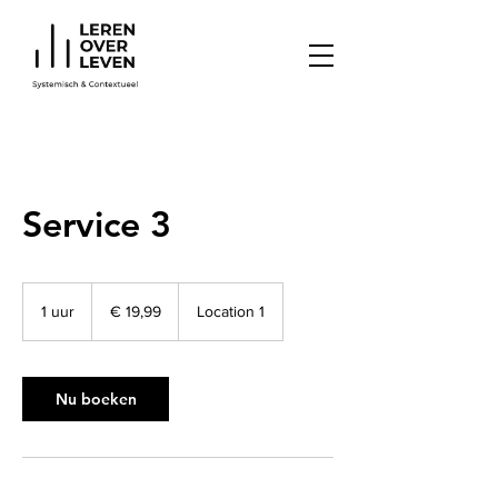
Service 3
19,99
euro
1 uur
1
€ 19,99
Location 1
u
u
Nu boeken